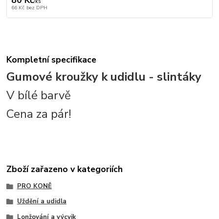
80 Kč
/
ks
66 Kč
bez DPH
Kompletní specifikace
Gumové kroužky k udidlu - slintáky
V bílé barvě
Cena za pár!
Zboží zařazeno v kategoriích
PRO KONĚ
Uždění a udidla
Lonžování a výcvik