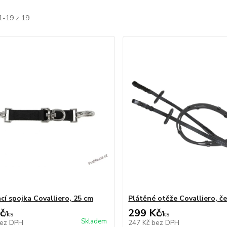
1-19 z 19
cí spojka Covalliero, 25 cm
Plátěné otěže Covalliero, č
č
299 Kč
/
ks
/
ks
Skladem
ez DPH
247 Kč
bez DPH