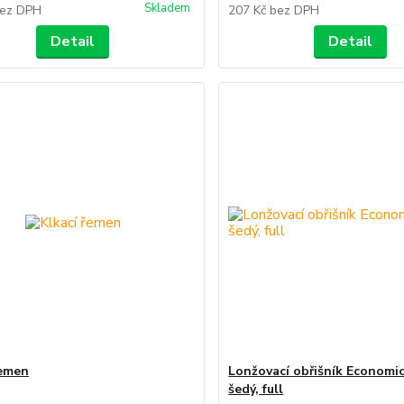
Skladem
ez DPH
207 Kč
bez DPH
Detail
Detail
řemen
Lonžovací obřišník Economi
šedý, full