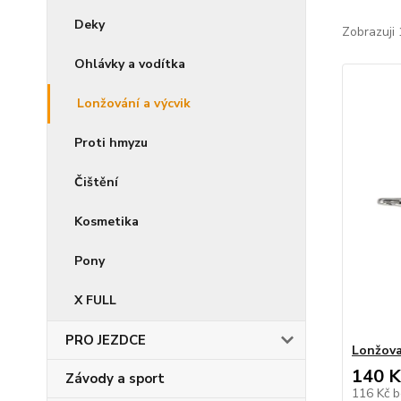
Deky
Zobrazuji 
Ohlávky a vodítka
Lonžování a výcvik
Proti hmyzu
Čištění
Kosmetika
Pony
X FULL
PRO JEZDCE
Lonžova
140 K
Závody a sport
116 Kč
b