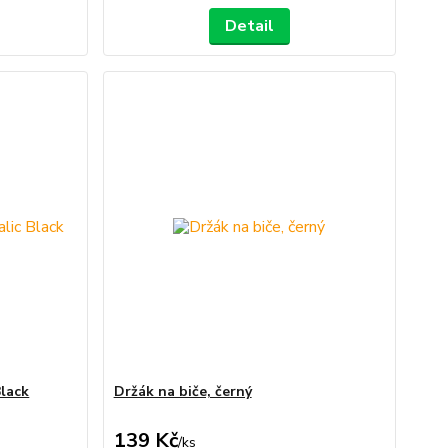
Detail
Black
Držák na biče, černý
139 Kč
/
ks