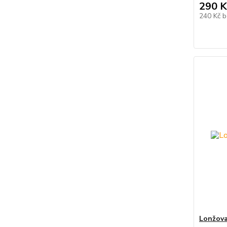
290 K
240 Kč
b
Lonžova