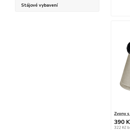
Stájové vybavení
Zvony s
390 K
322 Kč
b