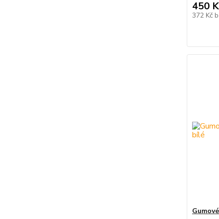
450 K
372 Kč
b
Gumové 