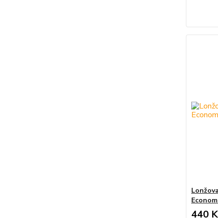
Lonžova
Economi
440 K