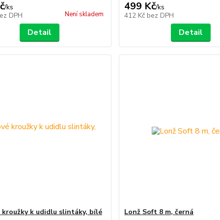
č
499 Kč
/
ks
/
ks
Není skladem
ez DPH
412 Kč
bez DPH
Detail
Detail
kroužky k udidlu slintáky, bílé
Lonž Soft 8 m, černá