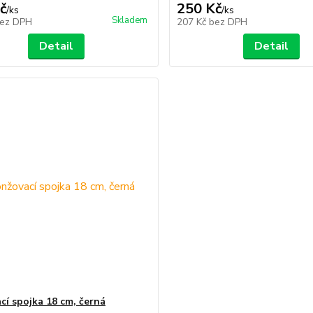
č
250 Kč
/
ks
/
ks
Skladem
ez DPH
207 Kč
bez DPH
Detail
Detail
cí spojka 18 cm, černá