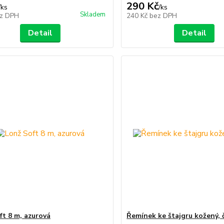
290 Kč
/
ks
/
ks
Skladem
z DPH
240 Kč
bez DPH
Detail
Detail
ft 8 m, azurová
Řemínek ke štajgru kožený, 