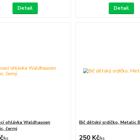
Detail
Detail
cí ohlávka Waldhausen
Bič dětský srdíčko, Metalic 
c, černý
č
250 Kč
/
ks
/
ks