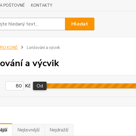
A POŠTOVNÉ
KONTAKTY
Hledat
PRO KONĚ
Lonžování a výcvik
ování a výcvik
Kč
Od
ější
Nejlevnější
Nejdražší