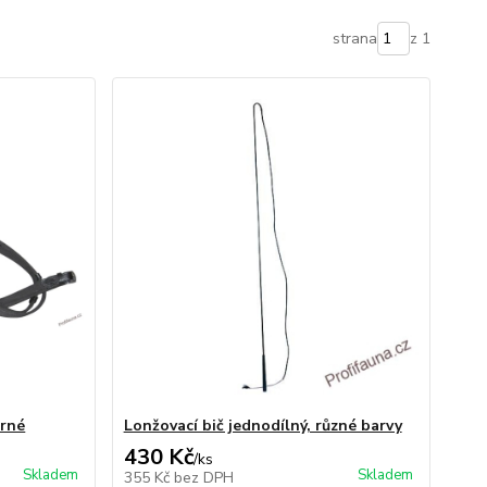
strana
z 1
erné
Lonžovací bič jednodílný, různé barvy
430 Kč
/
ks
Skladem
Skladem
355 Kč
bez DPH