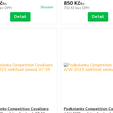
č
850 Kč
/
ks
/
ks
Skladem
ez DPH
702 Kč
bez DPH
Detail
Detail
nky Competition Covalliero
Podkolenky Competition Co