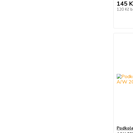
145 K
120 Kč
b
Podkole