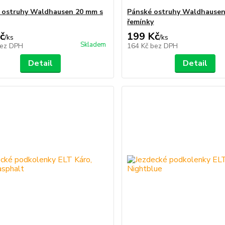
 ostruhy Waldhausen 20 mm s
Pánské ostruhy Waldhausen
řemínky
č
199 Kč
/
ks
/
ks
Skladem
ez DPH
164 Kč
bez DPH
Detail
Detail