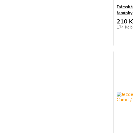
Dámské
řemínky
210 K
174 Kč
b