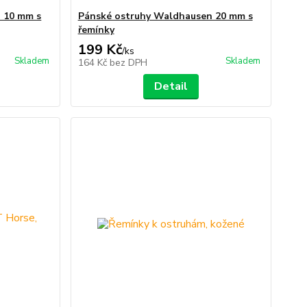
 10 mm s
Pánské ostruhy Waldhausen 20 mm s
řemínky
199 Kč
/
ks
Skladem
Skladem
164 Kč
bez DPH
Detail