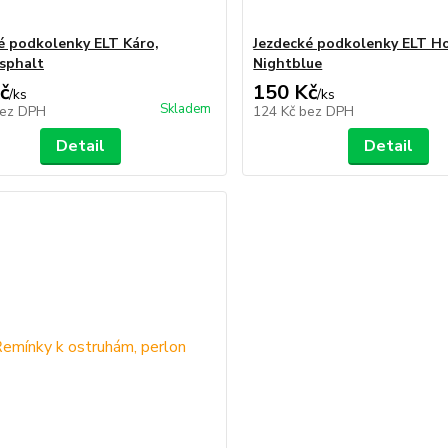
é podkolenky ELT Káro,
Jezdecké podkolenky ELT Ho
sphalt
Nightblue
č
150 Kč
/
ks
/
ks
Skladem
ez DPH
124 Kč
bez DPH
Detail
Detail