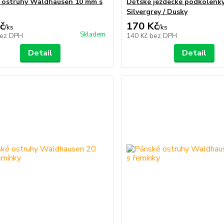
 ostruhy Waldhausen 10 mm s
Dětské jezdecké podkolenky
Silvergrey / Dusky
č
170 Kč
/
ks
/
ks
Skladem
ez DPH
140 Kč
bez DPH
Detail
Detail