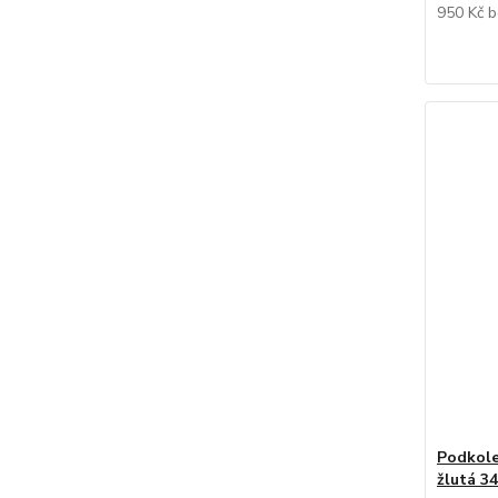
950 Kč
b
Podkole
žlutá 3