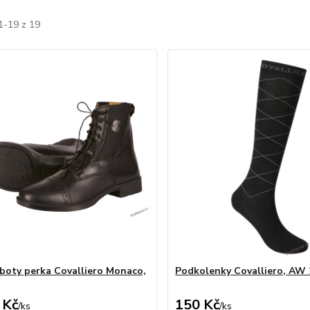
1-19 z 19
boty perka Covalliero Monaco,
Podkolenky Covalliero, AW 
 Kč
150 Kč
/
ks
/
ks