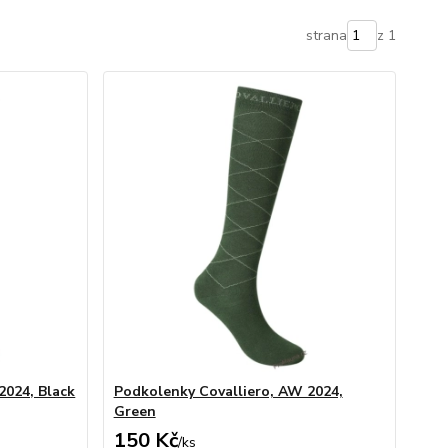
strana
z 1
2024, Black
Podkolenky Covalliero, AW 2024,
Green
150 Kč
/
ks