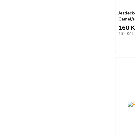
Jezdeck
Camel/a
160 K
132 Kč
b