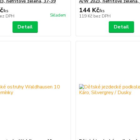
3, nefritově zelená, 37-39
A/W 2023, nefritově zelená,
č
144 Kč
/
ks
/
ks
Skladem
ez DPH
119 Kč
bez DPH
Detail
Detail