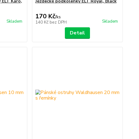
 ELT Káro,
Jezdecké podkolenky ELT Royal, Black
170 Kč
/
ks
Skladem
Skladem
140 Kč
bez DPH
Detail