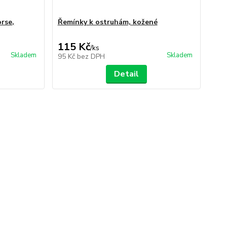
rse,
Řemínky k ostruhám, kožené
115 Kč
/
ks
Skladem
Skladem
95 Kč
bez DPH
Detail