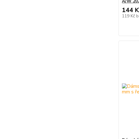
A/W 202
144 K
119 Kč
b