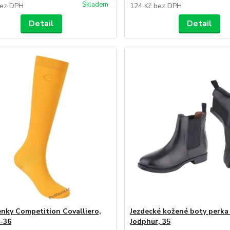
Skladem
ez DPH
124 Kč
bez DPH
Detail
Detail
nky Competition Covalliero,
Jezdecké kožené boty perka
4-36
Jodphur, 35