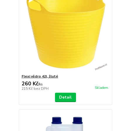
Flexi vědro 42l, žluté
260 Kč
/
ks
Skladem
215 Kč
bez DPH
Detail