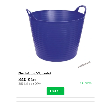
Flexi vědro 60l, modré
340 Kč
/
ks
Skladem
281 Kč
bez DPH
Detail