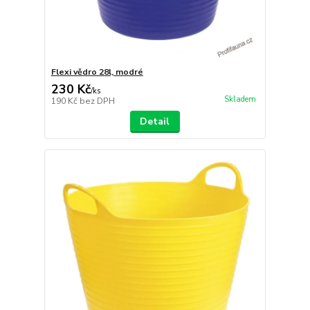
Flexi vědro 28l, modré
230 Kč
/
ks
Skladem
190 Kč
bez DPH
Detail