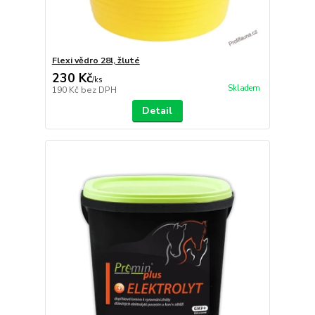
Flexi vědro 28l, žluté
230 Kč
/
ks
Skladem
190 Kč
bez DPH
Detail