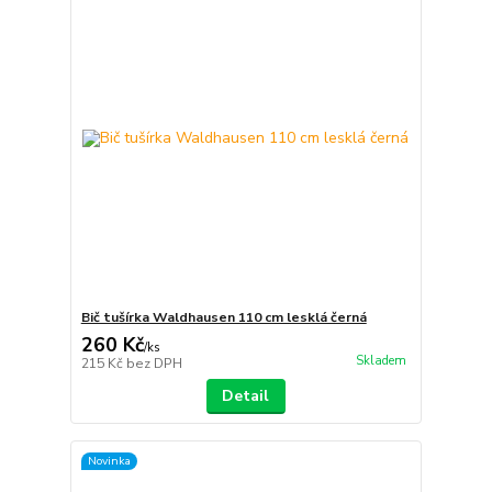
Bič tušírka Waldhausen 110 cm lesklá černá
260 Kč
/
ks
Skladem
215 Kč
bez DPH
Detail
Novinka