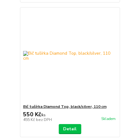
Bič tušírka Diamond Top, black/silver, 110 cm
550 Kč
/
ks
Skladem
455 Kč
bez DPH
Detail