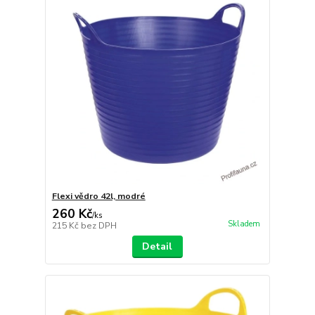
Flexi vědro 42l, modré
260 Kč
/
ks
Skladem
215 Kč
bez DPH
Detail