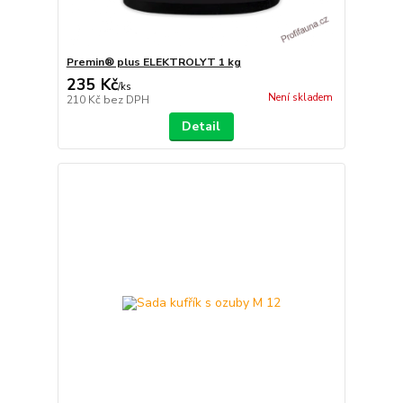
Premin® plus ELEKTROLYT 1 kg
235 Kč
/
ks
Není skladem
210 Kč
bez DPH
Detail