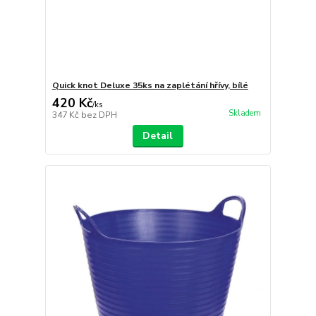
Quick knot Deluxe 35ks na zaplétání hřívy, bílé
420 Kč
/
ks
Skladem
347 Kč
bez DPH
Detail