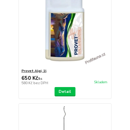
Provet Algi, 1l
650 Kč
/
ks
Skladem
580 Kč
bez DPH
Detail