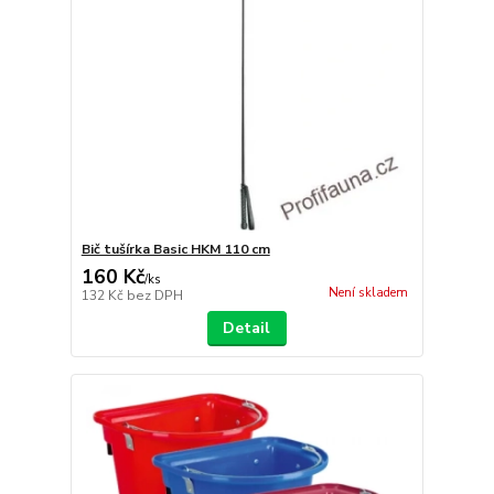
Bič tušírka Basic HKM 110 cm
160 Kč
/
ks
Není skladem
132 Kč
bez DPH
Detail