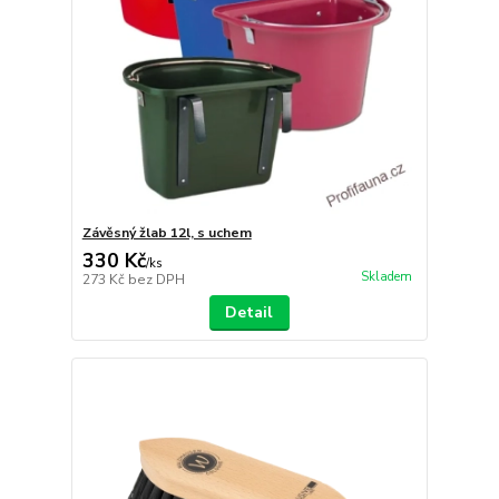
Závěsný žlab 12l, s uchem
330 Kč
/
ks
Skladem
273 Kč
bez DPH
Detail