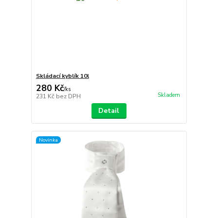
Skládací kyblík 10l
280 Kč
/
ks
Skladem
231 Kč
bez DPH
Detail
Novinka