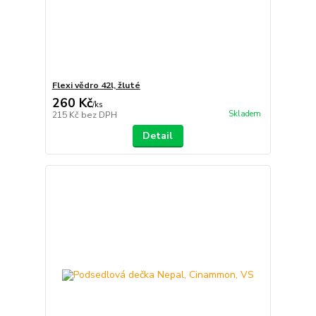
Flexi vědro 42l, žluté
260 Kč
/
ks
Skladem
215 Kč
bez DPH
Detail