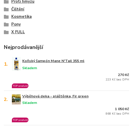
Proti hmyzu
Čištění
Kosmetika
Pony
X FULL
Nejprodávanější
Koňský šampón Mane N'Tail 355 ml
1.
Skladem
270 Kč
223 Kč bez DPH
TOP produkt
Výběhová deka - pláštěnka, Fir green
2.
Skladem
1 050 Kč
868 Kč bez DPH
TOP produkt