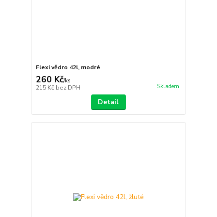
Flexi vědro 42l, modré
260 Kč
/
ks
Skladem
215 Kč
bez DPH
Detail