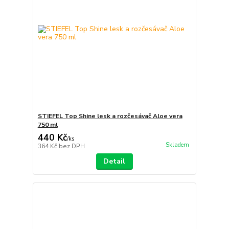
STIEFEL Top Shine lesk a rozčesávač Aloe vera
750 ml
440 Kč
/
ks
Skladem
364 Kč
bez DPH
Detail