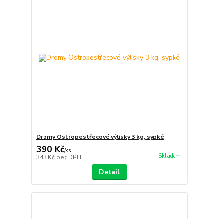
Dromy Ostropestřecové výlisky 3 kg, sypké
390 Kč
/
ks
Skladem
348 Kč
bez DPH
Detail