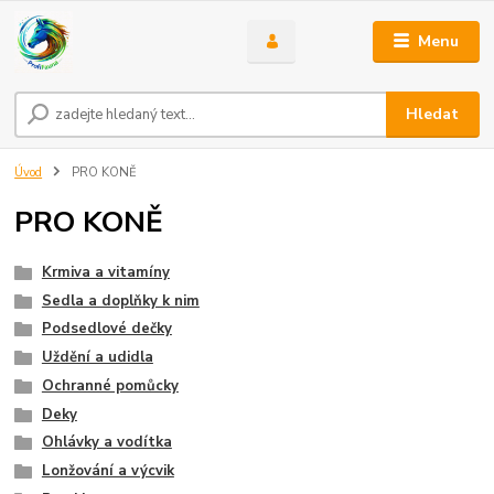
Menu
Hledat
Úvod
PRO KONĚ
PRO KONĚ
Krmiva a vitamíny
Sedla a doplňky k nim
Podsedlové dečky
Uždění a udidla
Ochranné pomůcky
Deky
Ohlávky a vodítka
Lonžování a výcvik