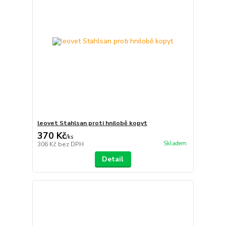
leovet Stahlsan proti hnilobě kopyt
370 Kč
/
ks
Skladem
306 Kč
bez DPH
Detail