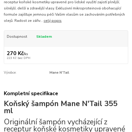
receptur koňské kosmetiky upravené pro lidské využití zajistí plnější,
silnější, delší a zdravější vlasy. Exkluzivní mikroproteinová obohacující
formule zajišťuje jemnou péči Vašim vlasům se zachováním potřebných
olejů. Radost ze zářiv...
celý popis
Dostupnost
Skladem
270 Kč
/
ks
223 Kč
bez DPH
Výrobce:
Mane N'Tail
Kompletní specifikace
Koňský šampón Mane N'Tail 355
ml
Originální šampón vycházející z
receptur koňské kosmetiky upravené