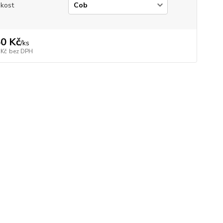
ikost
0 Kč
/
ks
 Kč
bez DPH