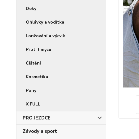
Deky
Ohlávky a vodítka
Lonžování a výcvik
Proti hmyzu
Čištění
Kosmetika
Pony
X FULL
PRO JEZDCE
Závody a sport