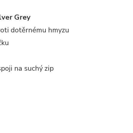
lver Grey
proti dotěrnému hmyzu
čku
poji na suchý zip