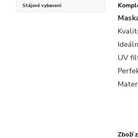
Komple
Stájové vybavení
Maska
Kvali
Ideál
UV fil
Perfek
Mater
Zboží 