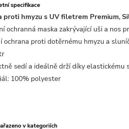
tní specifikace
 proti hmyzu s UV filetrem Premium, Si
tní ochranná maska zakrývající uši a nos 
ní ochrana proti dotěrnému hmyzu a sluní
tr
tně sedí a ideálně drží díky elastickému s
iál: 100% polyester
zařazeno v kategoriích