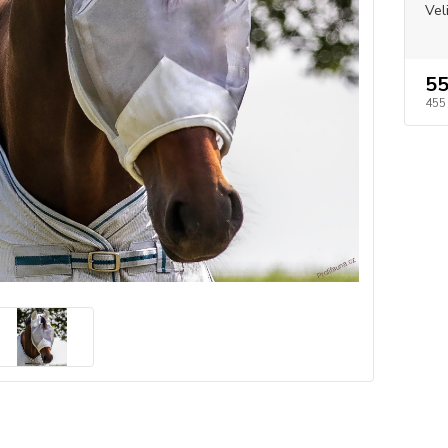
Vel
55
455