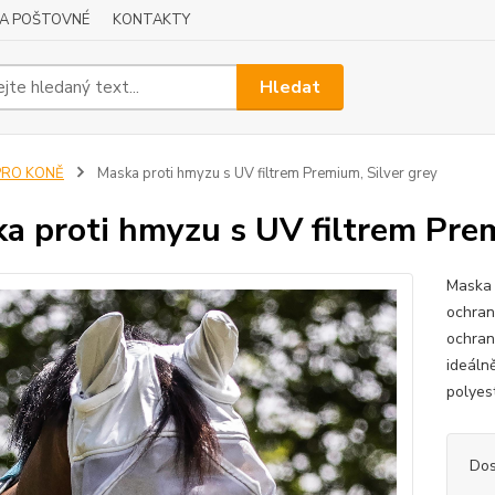
A POŠTOVNÉ
KONTAKTY
Hledat
PRO KONĚ
Maska proti hmyzu s UV filtrem Premium, Silver grey
a proti hmyzu s UV filtrem Prem
Maska 
ochran
ochran
ideáln
polye
Dos