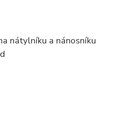
na nátylníku a nánosníku
ld