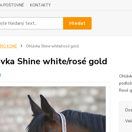
A POŠTOVNÉ
KONTAKTY
Hledat
PRO KONĚ
Ohlávka Shine white/rosé gold
vka Shine white/rosé gold
Ohlávk
podlož
Rosé g
Dos
Vel