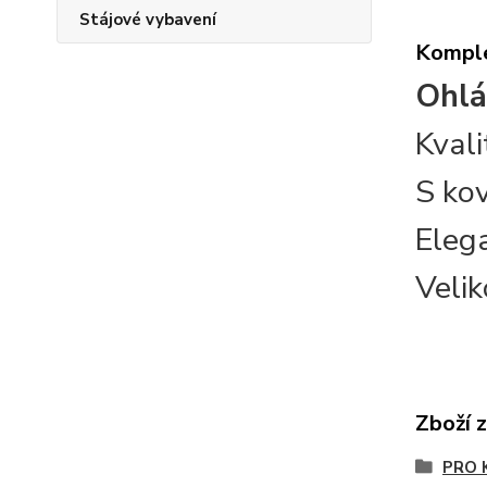
Stájové vybavení
Komple
Ohlá
Kval
S ko
Elega
Veli
Zboží 
PRO 