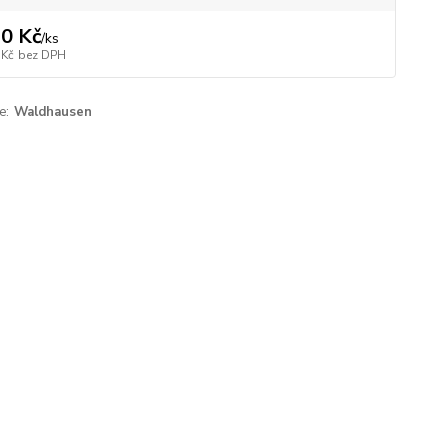
0 Kč
/
ks
 Kč
bez DPH
e:
Waldhausen