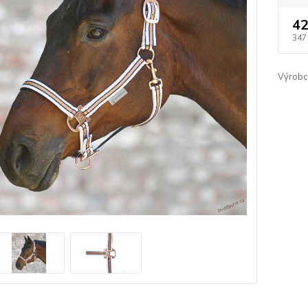
42
347
Výrobc