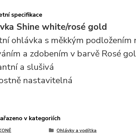
tní specifikace
vka Shine white/rosé gold
itní ohlávka s měkkým podložením 
váním a zdobením v barvě Rosé go
ntní a slušivá
kostně nastavitelná
zařazeno v kategoriích
KONĚ
Ohlávky a vodítka