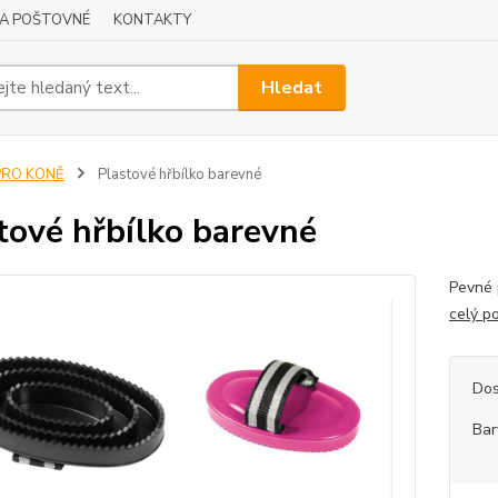
A POŠTOVNÉ
KONTAKTY
Hledat
PRO KONĚ
Plastové hřbílko barevné
tové hřbílko barevné
Pevné 
celý p
Dos
Bar