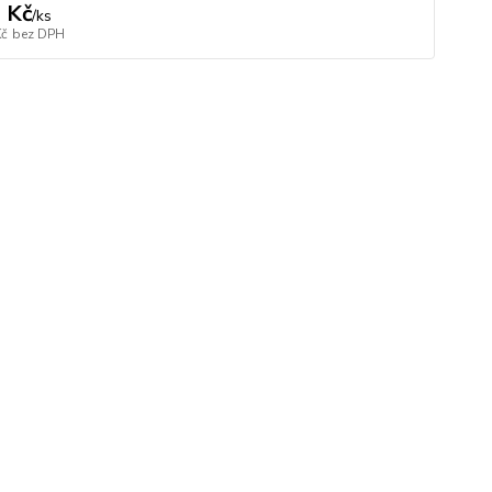
 Kč
/
ks
Kč
bez DPH