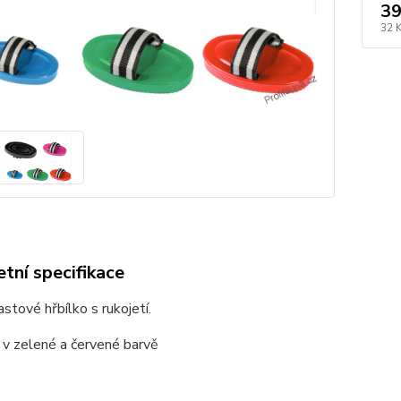
39
32 
tní specifikace
stové hřbílko s rukojetí.
 v zelené a červené barvě