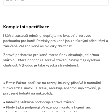
36 Kč
bez DPH
Kompletní specifikace
I kůň si zaslouží odměnu, dopřejte mu kvalitní a zdravou
pochoutku pro koně. Pamlsky pro koně jsou s různými příchutěmi a
zaručeně Vašeho koně osloví díky chutnosti.
Zdravá pochoutka pro koně. Horse Snax obsahuje jablečnou
vlákninu, která podporuje zdravé trávení. Snaxy mají vysokou
chutnost. Výhodou je také vysoká stravitelnost.
• Fitmin Faktor-podílí se na rozvoji imunity, přispívá k normální
funkci srdce, mozku a zraku, redukuje absorpci mykotoxinů, je
přirozeně bohatý na nukleotidy.
• Jablečná vláknina podporuje zdravé trávení.
• Plody šípku podporují přirozenou imunitu a hojení ran.