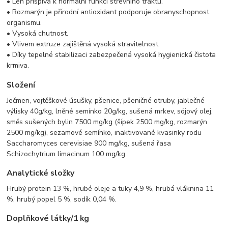
• Len přispívá k normální funkci střevního traktu.
• Rozmarýn je přírodní antioxidant podporuje obranyschopnost
organismu.
• Vysoká chutnost.
• Vlivem extruze zajištěná vysoká stravitelnost.
• Díky tepelné stabilizaci zabezpečená vysoká hygienická čistota
krmiva.
Složení
Ječmen, vojtěškové úsušky, pšenice, pšeničné otruby, jablečné
výlisky 40g/kg, lněné semínko 20g/kg, sušená mrkev, sójový olej,
směs sušených bylin 7500 mg/kg (šípek 2500 mg/kg, rozmarýn
2500 mg/kg), sezamové semínko, inaktivované kvasinky rodu
Saccharomyces cerevisiae 900 mg/kg, sušená
řasa
Schizochytrium limacinum
100 mg/kg.
Analytické složky
Hrubý protein 13 %, hrubé oleje a tuky 4,9 %, hrubá vláknina 11
%,
hrubý popel
5 %, sodík 0,04 %.
Doplňkové látky/1 kg