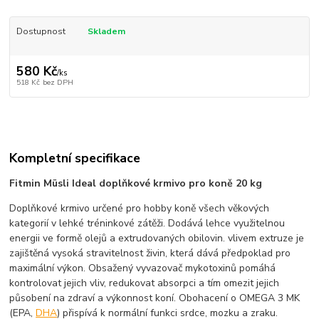
Dostupnost
Skladem
580 Kč
/
ks
518 Kč
bez DPH
Kompletní specifikace
Fitmin Müsli Ideal doplňkové krmivo pro koně 20 kg
Doplňkové krmivo určené pro hobby koně všech věkových
kategorií v lehké tréninkové zátěži. Dodává lehce využitelnou
energii ve formě olejů a extrudovaných obilovin. vlivem extruze je
zajištěná vysoká stravitelnost živin, která dává předpoklad pro
maximální výkon. Obsažený vyvazovač mykotoxinů pomáhá
kontrolovat jejich vliv, redukovat absorpci a tím omezit jejich
působení na zdraví a výkonnost koní. Obohacení o OMEGA 3 MK
(EPA,
DHA
) přispívá k normální funkci srdce, mozku a zraku.