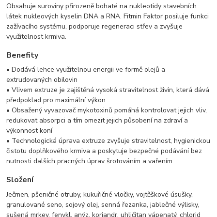
Obsahuje suroviny přirozeně bohaté na nukleotidy stavebních
látek nukleových kyselin DNA a RNA. Fitmin Faktor posiluje funkci
zažívacího systému, podporuje regeneraci střev a zvyšuje
využitelnost krmiva.
Benefity
• Dodává lehce využitelnou energii ve formě olejů a
extrudovaných obilovin
• Vlivem extruze je zajištěná vysoká stravitelnost živin, která dává
předpoklad pro maximální výkon
• Obsažený vyvazovač mykotoxinů pomáhá kontrolovat jejich vliv,
redukovat absorpci a tím omezit jejich působení na zdraví a
výkonnost koní
• Technologická úprava extruze zvyšuje stravitelnost, hygienickou
čistotu doplňkového krmiva a poskytuje bezpečné podávání bez
nutnosti dalších pracných úprav šrotováním a vařením
Složení
Ječmen, pšeničné otruby, kukuřičné vločky, vojtěškové úsušky,
granulované seno, sojový olej, senná řezanka, jablečné výlisky,
sušená mrkev, fenykl, anýz, koriandr, uhličitan vápenatý, chlorid