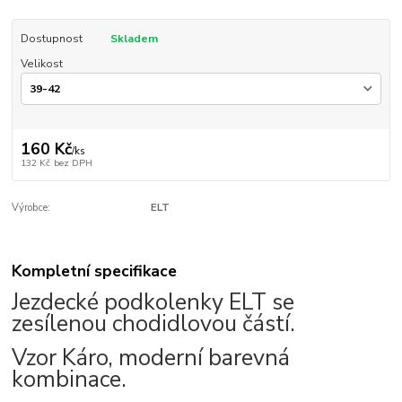
Dostupnost
Skladem
Velikost
160 Kč
/
ks
132 Kč
bez DPH
Výrobce:
ELT
Kompletní specifikace
Jezdecké podkolenky ELT se
zesílenou chodidlovou částí.
Vzor Káro, moderní barevná
kombinace.