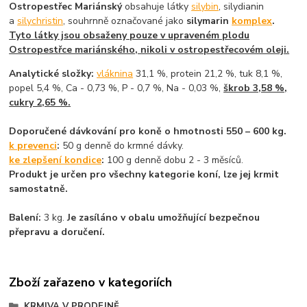
Ostropestřec Mariánský
obsahuje látky
silybin
, silydianin
a
silychristin
, souhrnně označované jako
silymarin
komplex
.
Tyto látky jsou obsaženy pouze v upraveném plodu
Ostropestřce mariánského, nikoli v ostropestřecovém oleji.
Analytické složky:
vláknina
31,1 %, protein 21,2 %, tuk 8,1 %,
popel 5,4 %, Ca - 0,73 %, P - 0,7 %, Na - 0,03 %,
škrob 3,58 %,
cukry 2,65 %.
Doporučené dávkování pro koně o hmotnosti 550 – 600 kg.
k prevenci
:
50 g denně do krmné dávky.
ke zlepšení kondice
:
100 g denně dobu 2 - 3 měsíců.
Produkt je určen pro všechny kategorie koní, lze jej krmit
samostatně.
Balení:
3 kg.
Je zasíláno v obalu umožňující bezpečnou
přepravu a doručení.
Zboží zařazeno v kategoriích
KRMIVA V PRODEJNĚ