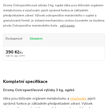
Dromy Ostropestřecové výlisky 3 kg, sypké Játra jsou klíčovým orgánem
metabolismu a vylučování, jejich správná funkce je základním
předpokladem zdraví. Výlisek ostropestřce mariánského v sypké a
granulované formě, je získaný mechanickou cestou lisováním za studena
plodu Ostropestřce mariánského bota...
celý popis
Dostupnost
Skladem
390 Kč
/
ks
348 Kč
bez DPH
Kompletní specifikace
Dromy Ostropestřecové výlisky 3 kg, sypké
Játra jsou klíčovým orgánem metabolismu a
vylučování
, jejich
správná funkce je základním předpokladem zdraví. Výlisek