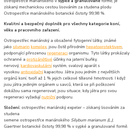
ostropestřce mariánského v
sypké a granulované
formě, je
získaný mechanickou cestou lisováním za studena plodu
Ostropestřce mariánského botanické čistoty 99,98 %.
Kvalitní a bezpečný doplněk pro všechny kategorie koní,
věku a pracovního zařazení.
Ostropestřec mariánský a obsažené fytogenní látky, známé
jako
silymarin
komplex
, jsou čistě přírodním
hepatoprotektivem
,
podporující přirozenou
regeneraci
organismu. Tyto látky prokázaly
ochranné a
protizánětlivé
účinky na jaterní buňky,
nervový,
kardiovaskulární
systém, svalový aparát s
vysokou
antioxidační
kapacitou. Játra jsou jedním z největších
orgánů koní, tvoří až 1 % jejich celkové tělesné hmotnosti. I když
jsou játra jediným orgánem u savců, která se při poškození
dokážou sama regenerovat, jsou situace, kdy játra pro svou
regeneraci vyžadují
nutriční
podporu.
Složení:
ostropestřec mariánský expeler – získaný lisováním za
studena
semene ostropestřce mariánského
Silybum marianum (L.)
,
Gaertner botanické čistoty 99,98 % v sypké a granulované formě.